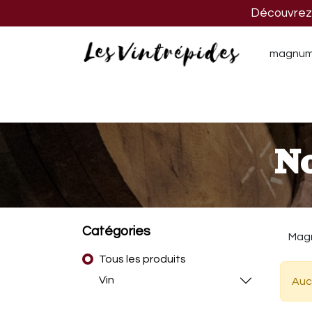
Découvrez n
Nos vins
Nos spiritueux
Nos biè
No
Catégories
Tous les produits
Vin
Auc