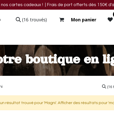
os cartes cadeaux ! | Frais de port offerts dès 150€ d'a
(16 trouvés)
Mon panier
res
Blog
Events
Nous trouver
Contact
tre boutique en li
(16 
un résultat trouvé pour '
Magni
'. Afficher des résultats pour '
m