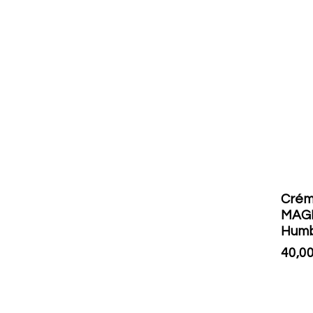
Crém
MAGN
Humb
40,0