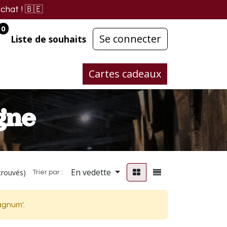
chat !
🇧🇪
0
Se connecter
Liste de souhaits
Cartes cadeaux
gne
En vedette
trouvés)
Trier par :
agnum
'.