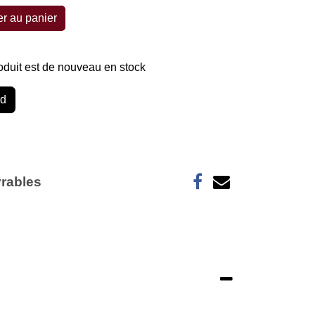
er au panier
Acheter maintenant
produit est de nouveau en stock
tard
vrables