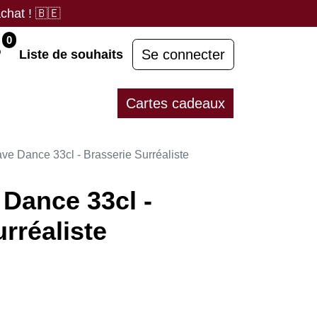
chat !
🇧🇪
0
Se connecter
Liste de souhaits
Cartes cadeaux
e Dance 33cl - Brasserie Surréaliste
Dance 33cl -
rréaliste