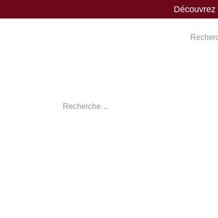
Découvrez n
Nos vins
Nos spiritueux
Nos bière