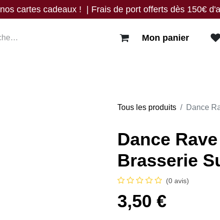
os cartes cadeaux ! | Frais de port offerts dès 150€ d'a
Mon panier
s
Blog
Events
Nous trouver
Contact
Tous les produits
Dance Rav
Dance Rave 
Brasserie Su
(0 avis)
3,50
€