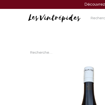
Découvrez n
Nos vins
Nos spiritueux
Nos biè