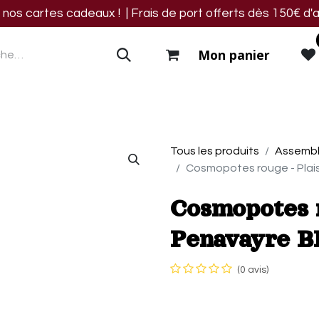
os cartes cadeaux ! | Frais de port offerts dès 150€ d'a
Mon panier
res
Blog
Events
Nous trouver
Contact
Tous les produits
Assembl
Cosmopotes rouge - Pla
Cosmopotes r
Penavayre B
(0 avis)