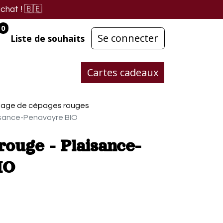
chat !
🇧🇪
0
Se connecter
Liste de souhaits
Cartes cadeaux
age de cépages rouges
isance-Penavayre BIO
ouge - Plaisance-
IO