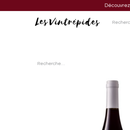
Découvrez n
Nos vins
Nos spiritueux
Nos biè