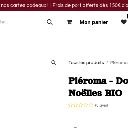
os cartes cadeaux ! | Frais de port offerts dès 150€ d'a
Mon panier
res
Blog
Events
Nous trouver
Contact
Tous les produits
Pléroma 
Pléroma - Do
Noëlles BIO
(0 avis)