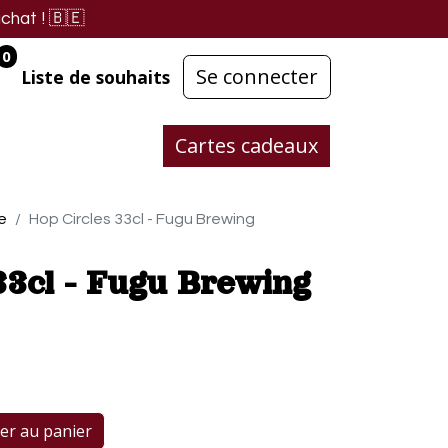
chat !
🇧🇪
0
Se connecter
Liste de souhaits
Cartes cadeaux
e
Hop Circles 33cl - Fugu Brewing
33cl - Fugu Brewing
er au panier
Acheter maintenant