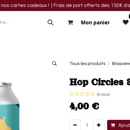
os cartes cadeaux ! | Frais de port offerts dès 150€ d'a
Mon panier
res
Blog
Events
Nous trouver
Contact
Tous les produits
Brasseri
Hop Circles 
(0 avis)
4,00
€
Ajout