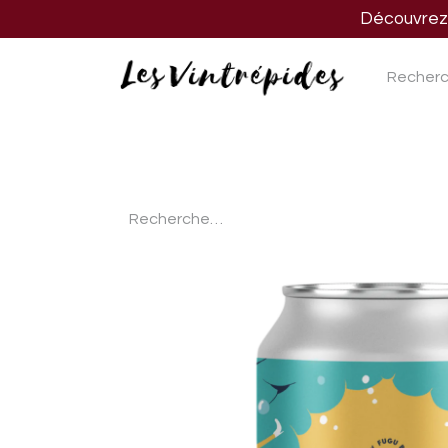
Découvrez n
Nos vins
Nos spiritueux
Nos biè