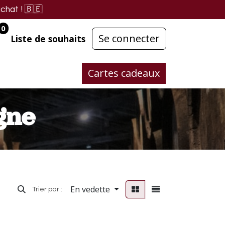
chat !
🇧🇪
0
Se connecter
Liste de souhaits
Cartes cadeaux
gne
En vedette
Trier par :