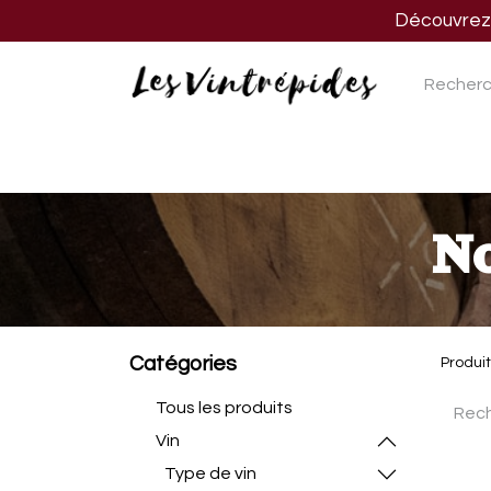
Découvrez n
Nos vins
Nos spiritueux
Nos biè
No
Catégories
Produi
Tous les produits
Vin
Type de vin