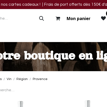
os cartes cadeaux ! | Frais de port offerts dès 150€ d'a
Mon panier
res
Blog
Events
Nous trouver
Contact
tre boutique en li
ts
Vin
Région
Provence