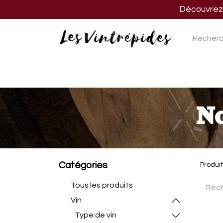
Découvrez n
Nos vins
Nos spiritueux
Nos biè
No
Catégories
Produi
Tous les produits
Vin
Type de vin