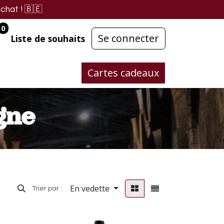
chat !
🇧🇪
0
Se connecter
Liste de souhaits
Cartes cadeaux
gne
En vedette
Trier par :