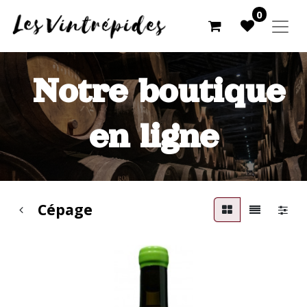
0
Notre boutique
en ligne
Cépage