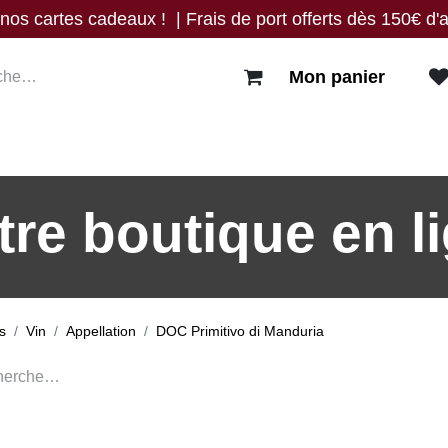
os cartes cadeaux ! | Frais de port offerts dès 150€ d'a
Mon panier
res
Blog
Events
Nous trouver
Contact
tre boutique en li
ts
Vin
Appellation
DOC Primitivo di Manduria