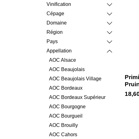
Vinification
Cépage
Domaine
Région
Pays
Appellation
AOC Alsace
AOC Beaujolais
Primi
AOC Beaujolais Village
Pruin
AOC Bordeaux
18,6
AOC Bordeaux Supérieur
AOC Bourgogne
AOC Bourgueil
AOC Brouilly
AOC Cahors