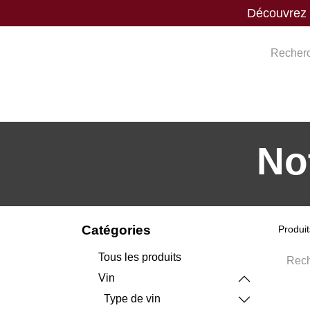
Découvrez n
Nos vins
Nos spiritueux
Nos biè
No
Catégories
Produi
Tous les produits
Vin
Type de vin