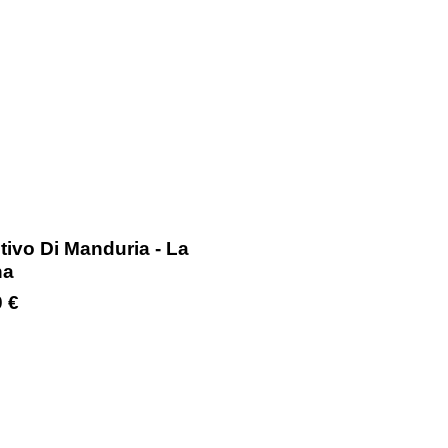
tivo Di Manduria - La
a
0
€