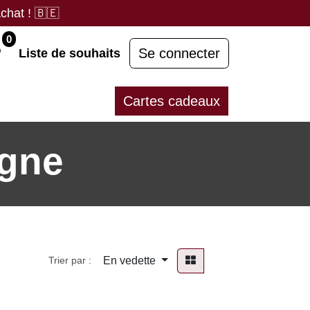
chat !
🇧🇪
0
Se connecter
Liste de souhaits
Cartes cadeaux
gne
En vedette
Trier par :