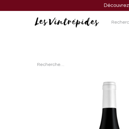
Découvrez n
Nos vins
Nos spiritueux
Nos biè