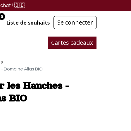
chat !
🇧🇪
0
Se connecter
Liste de souhaits
Cartes cadeaux
es
 - Domaine Alias BIO
r les Hanches -
as BIO