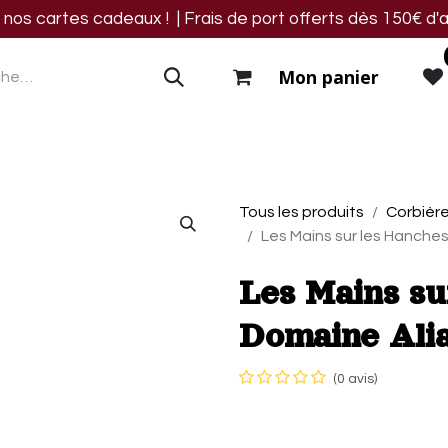
os cartes cadeaux ! | Frais de port offerts dès 150€ d'a
Mon panier
res
Blog
Events
Nous trouver
Contact
Tous les produits
Corbièr
Les Mains sur les Hanches
Les Mains su
Domaine Ali
(0 avis)