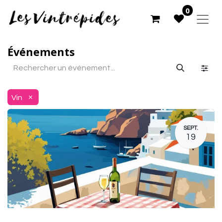
0
Événements
×
Vin
SEPT.
19