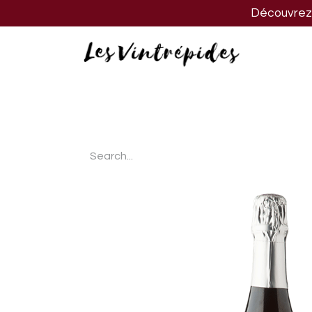
Découvrez n
Nos vins
Nos spiritueux
Nos biè