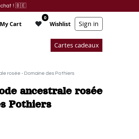
chat !
🇧🇪
0
Sign in
My Cart
Wishlist
Cartes cadeaux
le rosée - Domaine des Pothiers
ode ancestrale rosée
s Pothiers