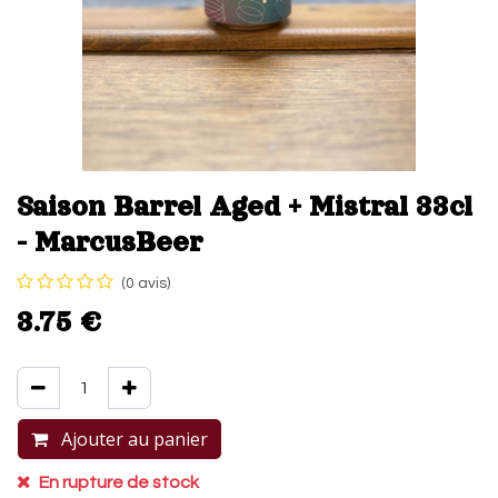
Saison Barrel Aged + Mistral 33cl
- MarcusBeer
(0 avis)
3.75
€
Ajouter au panier
Buy now
En rupture de stock