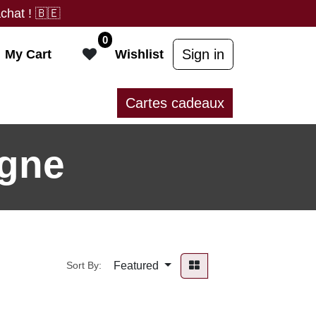
chat !
🇧🇪
0
Sign in
My Cart
Wishlist
Cartes cadeaux
gne
Featured
Sort By: