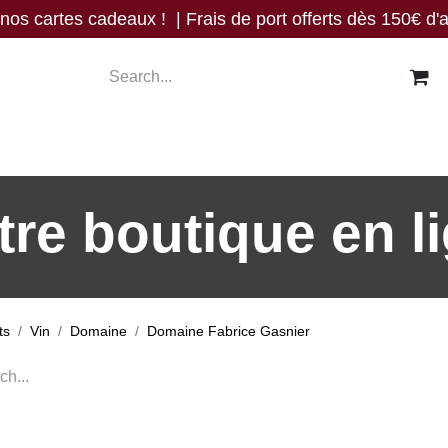
os cartes cadeaux ! | Frais de port offerts dès 150€ d'a
res
Blog
Events
Nous trouver
Contact
tre boutique en li
ts
Vin
Domaine
Domaine Fabrice Gasnier