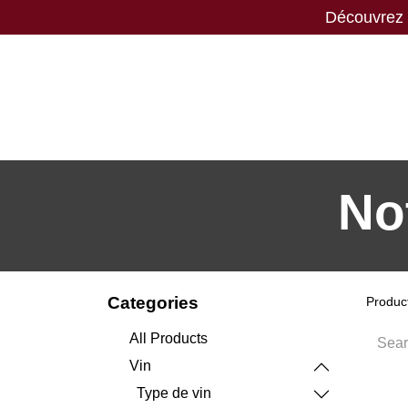
Découvrez n
Nos vins
Nos spiritueux
Nos biè
No
Categories
Produc
All Products
Vin
Type de vin