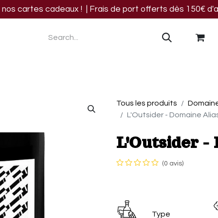
os cartes cadeaux ! | Frais de port offerts dès 150€ d'a
res
Blog
Events
Nous trouver
Contact
Tous les produits
Domaine
L'Outsider - Domaine Alia
L'Outsider -
(0 avis)
Type