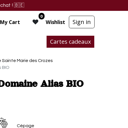
chat !
🇧🇪
0
Sign in
My Cart
Wishlist
Cartes cadeaux
 Sainte Marie des Crozes
s BIO
 Domaine Alias BIO
Cépage