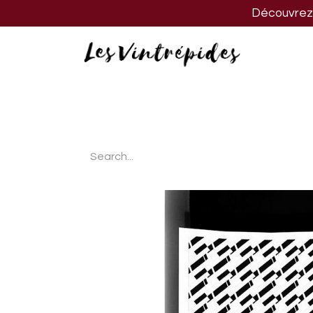
Découvrez n
Nos vins
Nos spiritueux
Nos biè