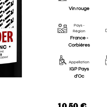
Vin rouge
Pays -
Région
France -
Corbières
Appellation
IGP Pays
d'Oc
10.50
€