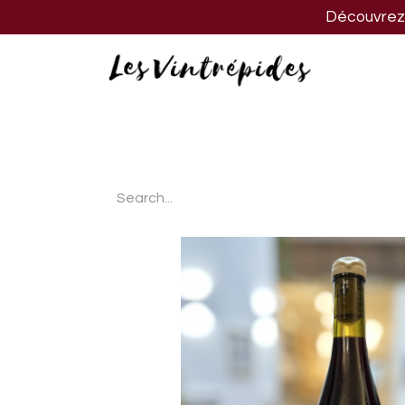
Découvrez n
Nos vins
Nos spiritueux
Nos biè