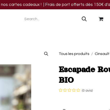
os cartes cadeaux ! | Frais de port offerts dès 150€ d'a
res
Blog
Events
Nous trouver
Contact
Tous les produits
Cinsault
Escapade Rou
BIO
(0 avis)