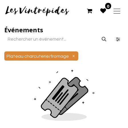
0
Événements
×
Plateau charcuterie/fromage